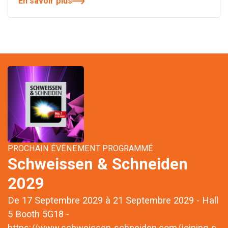
En savoir plus
PROCHAIN ÉVÉNEMENT PROGRAMMÉ
Schweissen & Schneiden
2029
De 17 Septembre 2029 à 21 Septembre 2029 - Hall
5 Booth 5G18 -
https://www.schweissen-schneiden.com/joining-c