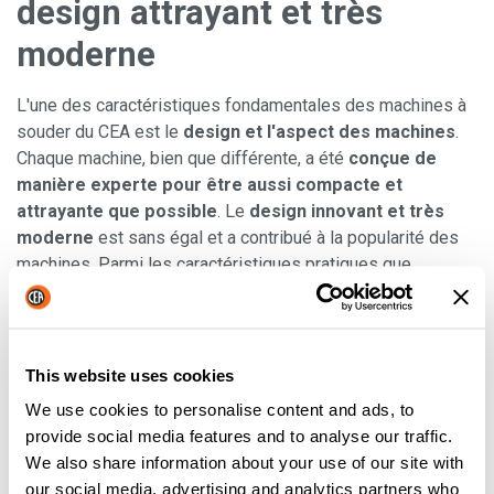
design attrayant et très
moderne
L'une des caractéristiques fondamentales des machines à
souder du CEA est le
design et l'aspect des machines
.
Chaque machine, bien que différente, a été
conçue de
manière experte pour être aussi compacte et
attrayante que possible
. Le
design innovant et très
moderne
est sans égal et a contribué à la popularité des
machines. Parmi les caractéristiques pratiques que
partagent de nombreuses machines et qui ajoutent à leur
design attrayant et moderne, citons : un poids et des
dimensions réduits (ce qui facilite le transport) et une
structure principale métallique avec des cadres avant en
This website uses cookies
fibre composite résistants aux chocs.
We use cookies to personalise content and ads, to
provide social media features and to analyse our traffic.
Chaque machine est
We also share information about your use of our site with
innovante et créative
our social media, advertising and analytics partners who