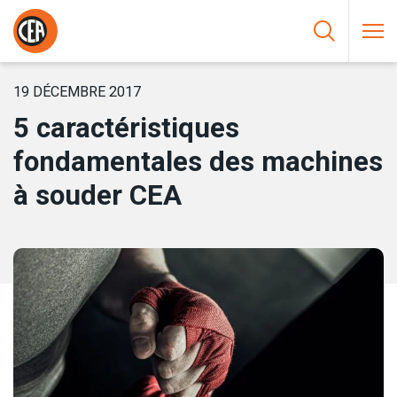
Aller au contenu
HOME
/
NOUVELLES
/
5 CARACTÉRISTIQUES FONDAMENTALES
DES MACHINES À SOUDER CEA
19 DÉCEMBRE 2017
5 caractéristiques
fondamentales des machines
à souder CEA