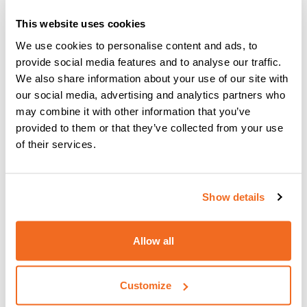
This website uses cookies
We use cookies to personalise content and ads, to
provide social media features and to analyse our traffic.
We also share information about your use of our site with
our social media, advertising and analytics partners who
Catalogue de soudage par résistance
may combine it with other information that you’ve
Télécharger
provided to them or that they’ve collected from your use
of their services.
Show details
Manuels d'utilisation
Choisir une catégorie
Allow all
Customize