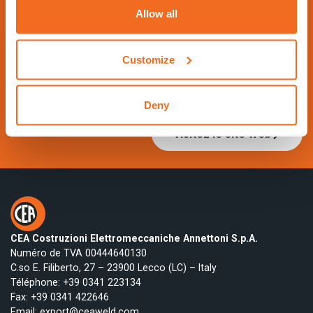
De 17 Septembre 2029 à 21 Septembre 2029 - Hall
Allow all
5 Booth 5G18 -
https://www.schweissen-schneiden.com/joining-c
Customize
utting-surfacing/
Contactez-nous
Deny
Visitez le site Web
CEA Costruzioni Elettromeccaniche Annettoni S.p.A.
Numéro de TVA 00444640130
C.so E. Filiberto, 27 – 23900 Lecco (LC) – Italy
Téléphone:
+39 0341 223134
Fax: +39 0341 422646
Email:
export@ceaweld.com