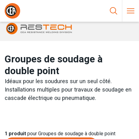
Aller au contenu
HOME
/
SOUDAGE PAR RÉSISTANCE
/
SOUDAGE PAR POINTS
ET PAR BOSSAGES
/
GROUPES DE SOUDAGE À DOUBLE POINT
Groupes de soudage à
double point
Idéaux pour les soudures sur un seul côté.
Installations multiples pour travaux de soudage en
cascade électrique ou pneumatique.
1
produit
pour Groupes de soudage à double point