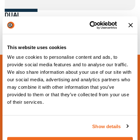
DUAL
S’ASSURER QUE LES SYSTÈMES DE SOUDAGE
MULTIPOINTS PEUVENT ÊTRE FACILEMENT MIS EN
ŒUVRE
Plus d'information
This website uses cookies
We use cookies to personalise content and ads, to
provide social media features and to analyse our traffic.
We also share information about your use of our site with
our social media, advertising and analytics partners who
may combine it with other information that you’ve
provided to them or that they’ve collected from your use
of their services.
PROCHAIN ÉVÉNEMENT PROGRAMMÉ
Schweissen & Schneiden
Show details
2029