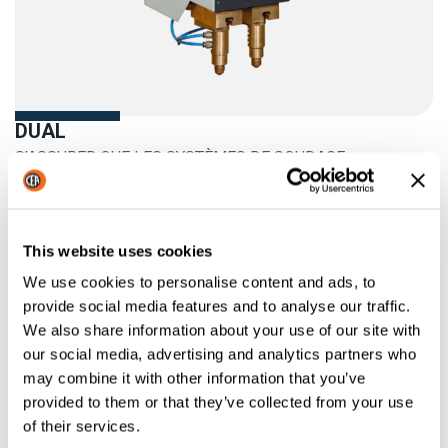
DUAL
S’ASSURER QUE LES SYSTÈMES DE SOUDAGE
MULTIPOINTS PEUVENT ÊTRE FACILEMENT MIS EN
ŒUVRE
Plus d'information
This website uses cookies
We use cookies to personalise content and ads, to
provide social media features and to analyse our traffic.
We also share information about your use of our site with
our social media, advertising and analytics partners who
may combine it with other information that you’ve
provided to them or that they’ve collected from your use
of their services.