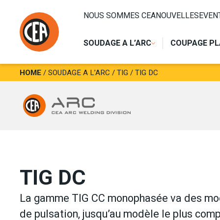
NOUS SOMMES CEA
NOUVELLES
EVEN
SOUDAGE A L’ARC
COUPAGE P
Aller au contenu
HOME
/
SOUDAGE A L’ARC
/
TIG
/
TIG DC
TIG DC
La gamme TIG CC monophasée va des mod
de pulsation, jusqu’au modèle le plus co