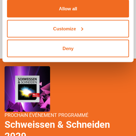
garantie?
Allow all
Où puis-je trouver mon certificat de garantie?
Customize
Qu'est-ce que MyCEA?
Deny
PROCHAIN ÉVÉNEMENT PROGRAMMÉ
Schweissen & Schneiden