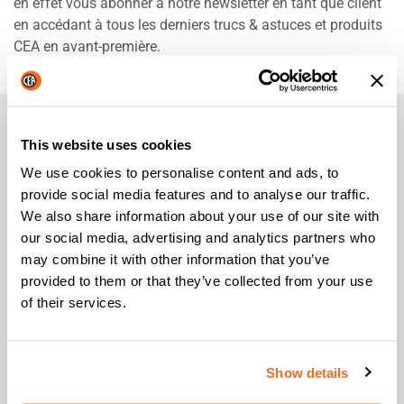
en effet vous abonner à notre newsletter en tant que client
en accédant à tous les derniers trucs & astuces et produits
CEA en avant-première.
QUESTIONS FRÉQUEMMENT POSÉES
This website uses cookies
We use cookies to personalise content and ads, to
provide social media features and to analyse our traffic.
De Quoi Ai-je Besoin Pour M'inscrire?
We also share information about your use of our site with
our social media, advertising and analytics partners who
may combine it with other information that you’ve
Que se passe-t-il si je n'en registre pas mon
provided to them or that they’ve collected from your use
achat maintenant?
of their services.
Quels produits sont couverts par cea jusqu'à 5
ans de garantie?
Show details
Comment demander une assistance de