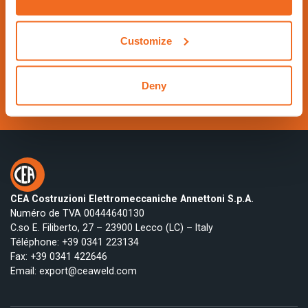
https://www.schweissen-schneiden.com/joining-c
utting-surfacing/
Customize
Contactez-nous
Deny
Visitez le site Web
CEA Costruzioni Elettromeccaniche Annettoni S.p.A.
Numéro de TVA 00444640130
C.so E. Filiberto, 27 – 23900 Lecco (LC) – Italy
Téléphone:
+39 0341 223134
Fax: +39 0341 422646
Email:
export@ceaweld.com