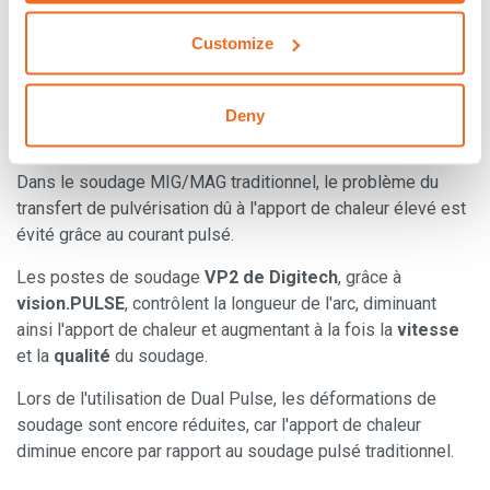
Lire aussi
: "
Soudage robotisé : 5 bonnes raisons
d'acheter une machine à souder high-tech
"
Customize
Soudeuse à onduleur : Éviter les
Deny
problèmes du soudage MIG/MAG
Dans le soudage MIG/MAG traditionnel, le problème du
transfert de pulvérisation dû à l'apport de chaleur élevé est
évité grâce au courant pulsé.
Les postes de soudage
VP2 de Digitech
, grâce à
vision.PULSE
, contrôlent la longueur de l'arc, diminuant
ainsi l'apport de chaleur et augmentant à la fois la
vitesse
et la
qualité
du soudage.
Lors de l'utilisation de Dual Pulse, les déformations de
soudage sont encore réduites, car l'apport de chaleur
diminue encore par rapport au soudage pulsé traditionnel.