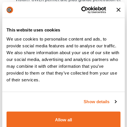
une vitesse de soudage accrue avec un apport
d'énergie plus faible et un contrôle plus facile de la
matière déposée. Le résultat est un cordon bien
aplati, bien pénétré et sans défaut. En outre, grâce à
This website uses cookies
ce procédé, le soudeur peut procéder de manière
We use cookies to personalise content and ads, to
linéaire, plus facilement, sans la manipulation
provide social media features and to analyse our traffic.
habituelle de la torche.
We also share information about your use of our site with
vision.PULSE-RUN
fusionne les caractéristiques du
our social media, advertising and analytics partners who
MIG pulsé et de vision.ULTRASPEED ; choisissez si
may combine it with other information that you’ve
vous préférez un nettoyage plus proche du
provided to them or that they’ve collected from your use
processus purement pulsé, mais à une vitesse
of their services.
nettement plus élevée. En utilisant le procédé spécial
vision.PULSE-RUN, le MIG pulsé assure une fusion
parfaite du matériau sans éclaboussures ni courts-
Show details
circuits, tandis que l'entrée dans vision.ULTRASPEED
permet de réduire l'apport de chaleur et d'augmenter
la vitesse de soudage.
Allow all