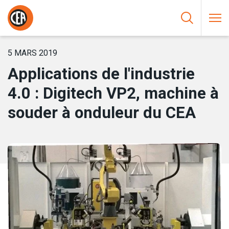
Aller au contenu
HOME
/
NOUVELLES
/
APPLICATIONS DE L’INDUSTRIE 4.0 :
DIGITECH VP2, MACHINE À SOUDER À ONDULEUR DU CEA
5 MARS 2019
Applications de l'industrie
4.0 : Digitech VP2, machine à
souder à onduleur du CEA