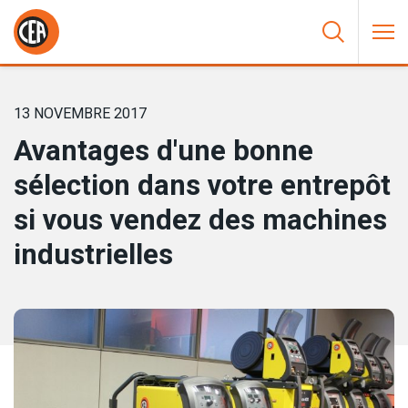
Aller au contenu
HOME
/
NOUVELLES
/
AVANTAGES D’UNE BONNE SÉLECTION
DANS VOTRE ENTREPÔT SI VOUS VENDEZ DES MACHINES
INDUSTRIELLES
13 NOVEMBRE 2017
Avantages d'une bonne
sélection dans votre entrepôt
si vous vendez des machines
industrielles