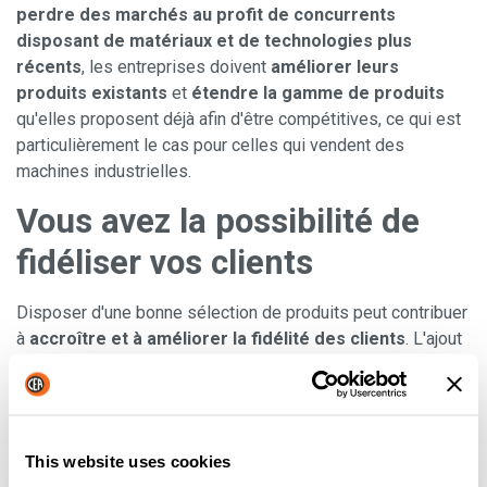
perdre des marchés au profit de concurrents
disposant de matériaux et de technologies plus
récents
, les entreprises doivent
améliorer leurs
produits existants
et
étendre la gamme de produits
qu'elles proposent déjà afin d'être compétitives, ce qui est
particulièrement le cas pour celles qui vendent des
machines industrielles.
Vous avez la possibilité de
fidéliser vos clients
Disposer d'une bonne sélection de produits peut contribuer
à
accroître et à améliorer la fidélité des clients
. L'ajout
de nouveaux produits ou de variantes de produits existants
permet aux entreprises de vendre davantage à leurs
clients existants sans les efforts et les coûts liés à
l'acquisition de nouveaux clients
. Les entreprises
This website uses cookies
étudient les dossiers d'achat des clients existants afin d'