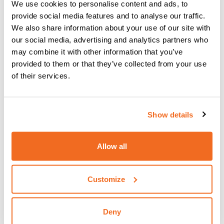
identifier les produits que les concurrents proposent
We use cookies to personalise content and ads, to
actuellement
.
provide social media features and to analyse our traffic.
We also share information about your use of our site with
La satisfaction de vos clients
our social media, advertising and analytics partners who
may combine it with other information that you’ve
est pratiquement garantie
provided to them or that they’ve collected from your use
of their services.
Si les clients viennent dans votre entreprise et que vous
n'avez pas les produits qu'ils veulent,
vous risquez de
vous les aliéner et de les perdre au profit de vos
Show details
concurrents
. Le fait de disposer d'
une plus large
gamme
de produits dans votre entrepôt signifie que vous
gardez
vos étagères approvisionnées avec une gamme
Allow all
variée de produits
qui
évoluent
constamment
pour
répondre aux besoins et aux demandes des clients
. Le
fait de disposer d'une large gamme de produits signifie que
Customize
les clients peuvent trouver
tout ce dont ils ont besoin en
un seul endroit
.
Deny
{{cta('6b2d3dac-9a1f-4ed3-b686-