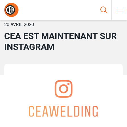
Aller au contenu
HOME
/
NOUVELLES
/
CEA EST MAINTENANT SUR INSTAGRAM
20 AVRIL 2020
CEA EST MAINTENANT SUR
INSTAGRAM