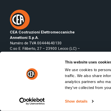
CEA Costruzioni Elettromeccaniche
Annettoni S.p.A.
Numéro de TVA 00444640130
C.so E. Filiberto, 27 – 23900 Lecco (LC) –
Italy
Téléphone:
+39 0341 223134
This website uses cookie
Fax: +39 0341 422646
We use cookies to personal
Email:
export@ceaweld.com
traffic. We also share info
analytics partners who may
they’ve collected from your
© 2026 CEA Costruzioni Elettromeccaniche Annettoni S.p.A. - 
Show details