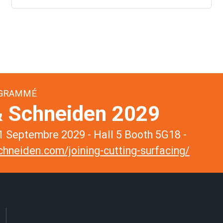
OGRAMMÉ
 Schneiden 2029
 Septembre 2029 - Hall 5 Booth 5G18 -
hneiden.com/joining-cutting-surfacing/