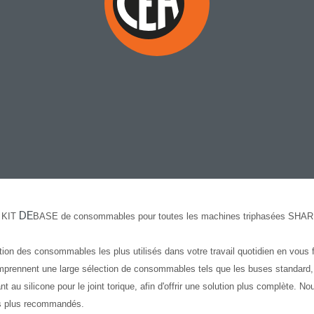
DE
e
KIT
BASE de
consommables
pour toutes les machines triphasées SHARK
ion des consommables les plus utilisés dans votre travail quotidien en vous 
mprennent une large sélection de consommables tels que les buses standard, 
fiant au silicone pour le joint torique, afin d'offrir une solution plus complète. 
es plus recommandés.