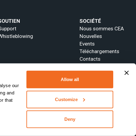
SOUTIEN
SOCIÉTÉ
Support
Nous sommes CEA
Whistleblowing
Nouvelles
Events
Téléchargements
Contacts
Allow all
alyse our
ing and
Customize
r that
Deny
Site web réalisé par
Webtek S.p.A. SB