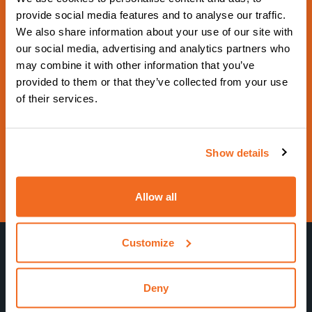
Schweissen & Schneiden
provide social media features and to analyse our traffic.
We also share information about your use of our site with
2029
our social media, advertising and analytics partners who
De 17 Septembre 2029 à 21 Septembre 2029 - Hall
may combine it with other information that you’ve
provided to them or that they’ve collected from your use
5 Booth 5G18 -
of their services.
https://www.schweissen-schneiden.com/joining-c
utting-surfacing/
Contactez-nous
Show details
Visitez le site Web
Allow all
Customize
Deny
CEA Costruzioni Elettromeccaniche Annettoni S.p.A.
Numéro de TVA 00444640130