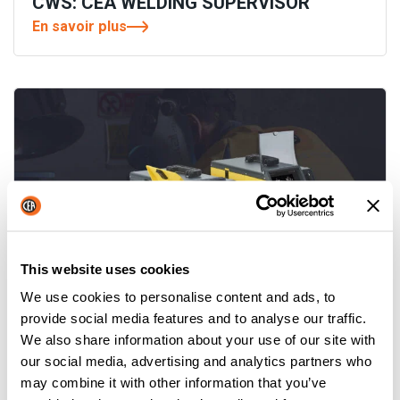
CWS: CEA WELDING SUPERVISOR
En savoir plus
This website uses cookies
We use cookies to personalise content and ads, to
provide social media features and to analyse our traffic.
YARD MOBILE: UN PAS DANS LE
We also share information about your use of our site with
SOUDAGE DE CHANTIER
our social media, advertising and analytics partners who
En savoir plus
may combine it with other information that you’ve