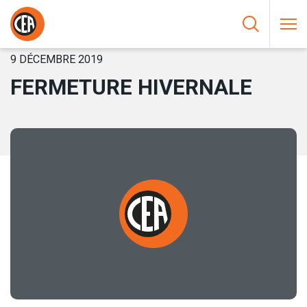
Aller au contenu
HOME
/
NOUVELLES
/
FERMETURE HIVERNALE
9 DÉCEMBRE 2019
FERMETURE HIVERNALE