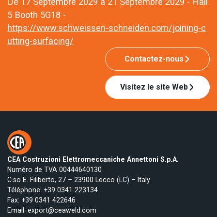
De 17 Septembre 2029 à 21 Septembre 2029 - Hall
5 Booth 5G18 -
https://www.schweissen-schneiden.com/joining-c
utting-surfacing/
Contactez-nous
Visitez le site Web
CEA Costruzioni Elettromeccaniche Annettoni S.p.A.
Numéro de TVA 00444640130
C.so E. Filiberto, 27 – 23900 Lecco (LC) – Italy
Téléphone:
+39 0341 223134
Fax: +39 0341 422646
Email:
export@ceaweld.com