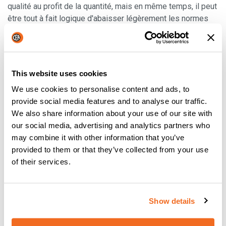
qualité au profit de la quantité, mais en même temps, il peut
être tout à fait logique d'abaisser légèrement les normes
de qualité afin de réaliser davantage de bénéfices lors de la
distribution de ces fournitures industrielles. Dans le
secteur des fournitures industrielles, la
qualité est un
élément clé
, un fait qui ne doit pas être négligé.
This website uses cookies
Voilà, c'est fait ! Une petite leçon sur la manière de choisir
We use cookies to personalise content and ads, to
entre la qualité et la quantité. La décision peut sembler
provide social media features and to analyse our traffic.
complexe, car vous devez choisir entre l'intégrité de votre
We also share information about your use of our site with
entreprise et la réalisation d'un profit souvent
our social media, advertising and analytics partners who
indispensable, mais elle est beaucoup plus simple qu'on ne
may combine it with other information that you’ve
le croit.
provided to them or that they’ve collected from your use
of their services.
{{cta('03e8df7d-e399-4cce-b72f-
2a50b74b6491','justifycenter')}}
Show details