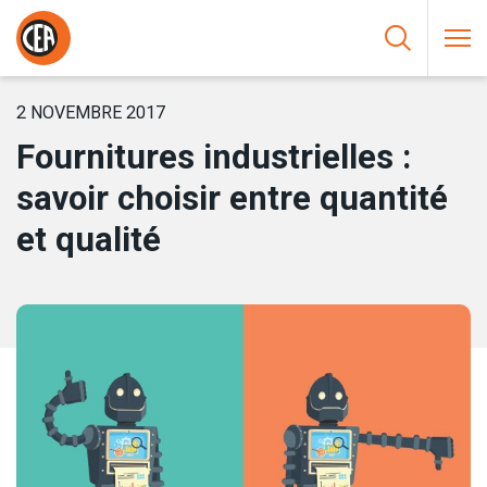
Aller au contenu
HOME
/
NOUVELLES
/
FOURNITURES INDUSTRIELLES : SAVOIR
CHOISIR ENTRE QUANTITÉ ET QUALITÉ
2 NOVEMBRE 2017
Fournitures industrielles :
savoir choisir entre quantité
et qualité