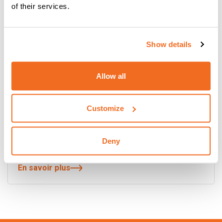
of their services.
Show details
Allow all
Customize
DIGITECH VP4 COMPACT: LE TOP EN
Deny
SOUDAGE
En savoir plus