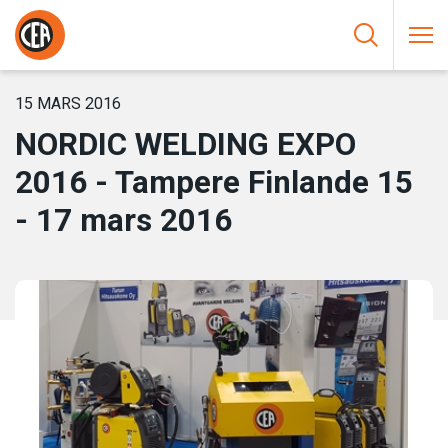
Aller au contenu
HOME
/
NOUVELLES
/
NORDIC WELDING EXPO 2016 – TAMPERE
FINLANDE 15 – 17 MARS 2016
15 MARS 2016
NORDIC WELDING EXPO
2016 - Tampere Finlande 15
- 17 mars 2016