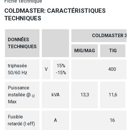
Fiche technique
COLDMASTER: CARACTÉRISTIQUES
TECHNIQUES
COLDMASTER 30
DONNÉES
TECHNIQUES
MIG/MAG
TIG
triphasée
15%
V
400
50/60 Hz
-15%
Puissance
installée @
kVA
13,3
11,6
I2
Max
Fusible
A
16
retardé (l eff)