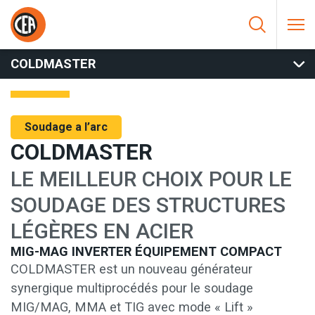
Aller au contenu
HOME
/
SOUDAGE A L’ARC
/
MIG
/
MIG COMPACTE
/
COLDMASTER
COLDMASTER
Soudage a l’arc
COLDMASTER
LE MEILLEUR CHOIX POUR LE
SOUDAGE DES STRUCTURES
LÉGÈRES EN ACIER
MIG-MAG INVERTER ÉQUIPEMENT COMPACT
COLDMASTER est un nouveau générateur
synergique multiprocédés pour le soudage
MIG/MAG, MMA et TIG avec mode « Lift »