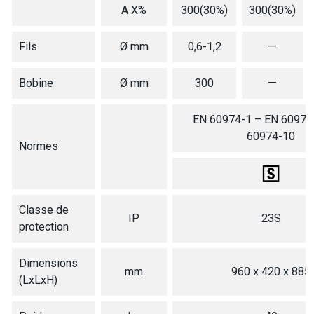
A X%
300(30%)
300(30%)
Fils
Ø mm
0,6-1,2
—
Bobine
Ø mm
300
—
EN 60974-1 – EN 60974
60974-10
Normes
Classe de
IP
23S
protection
Dimensions
mm
960 x 420 x 885
(LxLxH)