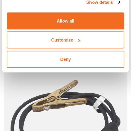
Show details
Allow all
Customize
CEA TORCHE RTX 26.4
CEA Torche RTX 26.4 4 m – 180 A 35%
Deny