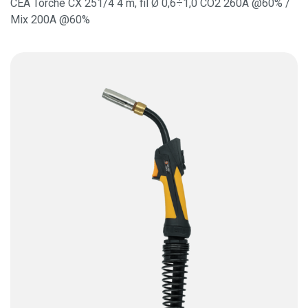
CEA Torche CX 251/4 4 m, fil Ø 0,6÷1,0 CO2 260A @60% /
Mix 200A @60%