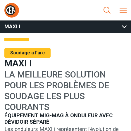
Aller au contenu
HOME
/
SOUDAGE A L’ARC
/
MIG
/
MIG AVEC DÉVIDOIR SÉPARÉ
/
MAXI I
MAXI I
Soudage a l’arc
MAXI I
LA MEILLEURE SOLUTION
POUR LES PROBLÈMES DE
SOUDAGE LES PLUS
COURANTS
ÉQUIPEMENT MIG-MAG À ONDULEUR AVEC
DÉVIDOIR SÉPARÉ
Les onduleurs MAXI i représentent l’évolution de