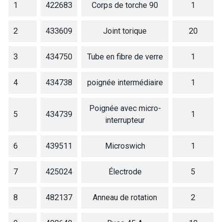
1
422683
Corps de torche 90
1
2
433609
Joint torique
20
3
434750
Tube en fibre de verre
1
4
434738
poignée intermédiaire
1
Poignée avec micro-
5
434739
1
interrupteur
6
439511
Microswich
1
7
425024
Électrode
5
8
482137
Anneau de rotation
2