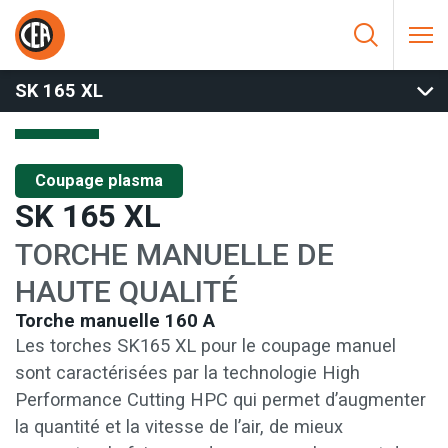
Aller au contenu
HOME
/
COUPAGE PLASMA
/
TORCHES - CONSOMMABLES
/
SK
165 XL
SK 165 XL
Coupage plasma
SK 165 XL
TORCHE MANUELLE DE
HAUTE QUALITÉ
Torche manuelle 160 A
Les torches SK165 XL pour le coupage manuel
sont caractérisées par la technologie High
Performance Cutting HPC qui permet d’augmenter
la quantité et la vitesse de l’air, de mieux