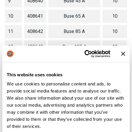
9
408640
Buse 45 A
10
10
408641
Buse 65 A
10
11
408642
Buse 85 A
10
12
408643
Buse 105 A
10
13
408644
Buse 105 A
10
This website uses cookies
14
408645
Buse 160 A
10
We use cookies to personalise content and ads, to
provide social media features and to analyse our traffic.
Buse pour gougeage
15
408632
10
We also share information about your use of our site with
105-125 A
our social media, advertising and analytics partners who
may combine it with other information that you’ve
Buse pour gougeage
16
408633
10
provided to them or that they’ve collected from your use
160 A
of their services.