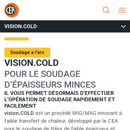
Aller au contenu
HOME
/
SOUDAGE A L’ARC
/
MIG
/
SOFTWARE ET PROCEDES
SPÉCIAUX MIG
/
VISION.COLD
VISION.COLD
Soudage a l’arc
VISION.COLD
POUR LE SOUDAGE
D’ÉPAISSEURS MINCES
IL VOUS PERMET DÉSORMAIS D’EFFECTUER
L’OPÉRATION DE SOUDAGE RAPIDEMENT ET
FACILEMENT
vision.COLD
est un procédé MIG/MAG innovant à
faible transfert de chaleur, développé par le CEA
pour le soudage de tôles de faible épaisseur et