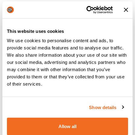
Temps de maintien
⠂
Temps de pause
⠂
This website uses cookies
Répétition automatique
⠂
We use cookies to personalise content and ads, to
provide social media features and to analyse our traffic.
We also share information about your use of our site with
Programme no.
64
our social media, advertising and analytics partners who
may combine it with other information that you’ve
Affichage du courant de soudage
⠂
provided to them or that they’ve collected from your use
of their services.
Surveillance des limites
⠂
Courant constant
⠂
Show details
Compensation de la tension du réseau
⠂
Allow all
Message d’erreur
⠂