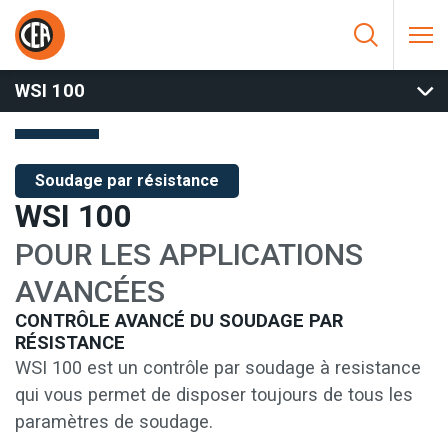
Aller au contenu
HOME
/
SOUDAGE PAR RÉSISTANCE
/
COMMANDES ET
COMPOSANTS
/
CONTRÔLES ÉLECTRONIQUES MF
/
WSI 100
WSI 100
Soudage par résistance
WSI 100
POUR LES APPLICATIONS
AVANCÉES
CONTRÔLE AVANCÉ DU SOUDAGE PAR
RÉSISTANCE
WSI 100 est un contrôle par soudage à resistance
qui vous permet de disposer toujours de tous les
paramètres de soudage.