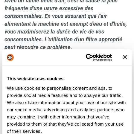
Avec un faible débit d'air, c'est la cause la plus
fréquente d'une usure excessive des
consommables. En vous assurant que l'air
alimentant la machine est exempt d'eau et d'huile,
vous maximiserez la durée de vie de vos
consommables. L'utilisation d'un filtre approprié
peut résoudre ce problème.
SÉLECTION DES
CONSOMMABLES
This website uses cookies
We use cookies to personalise content and ads, to
Le choix des consommables dépend du matériau et de
provide social media features and to analyse our traffic.
l'épaisseur à découper, de l'ampérage et du gaz plasma
We also share information about your use of our site with
utilisés, ainsi que d'autres paramètres du découpage à l'arc.
our social media, advertising and analytics partners who
Le manuel de l'opérateur fourni avec votre système plasma
may combine it with other information that you’ve
vous indiquera les consommables à utiliser.
provided to them or that they’ve collected from your use
L'utilisation de consommables incorrects peut entraîner une
of their services.
réduction de la durée de vie des pièces et une diminution