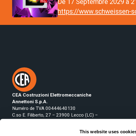
De 17 Septembre 2029 à 21
https://www.schweissen-sc
CEA Costruzioni Elettromeccaniche
Annettoni S.p.A.
Numéro de TVA 00444640130
C.so E. Filiberto, 27 – 23900 Lecco (LC) –
Italy
Téléphone:
+39 0341 223134
This website uses cookie
Fax: +39 0341 422646