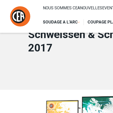
Aller au contenu
HOME
/
NOUVELLES
/
SCHWEISSEN & SCHNEIDEN – DÜS
NOUS SOMMES CEA
NOUVELLES
EVEN
31 AOÛT 2017
SOUDAGE A L’ARC
COUPAGE P
Schweissen & Sch
2017