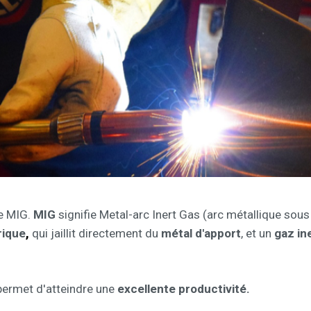
e MIG.
MIG
signifie Metal-arc Inert Gas (arc métallique sou
,
rique
qui jaillit directement du
métal d'apport
, et un
gaz in
permet d'atteindre une
excellente productivité.