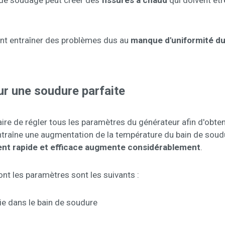
e de soudage peut créer des
fissures à chaud
qui doivent êt
nt entraîner des problèmes dus au
manque d'uniformité d
ur une soudure parfaite
e de régler tous les paramètres du générateur afin d'obtenir
ntraîne une augmentation de la température du bain de soudu
ent rapide et efficace augmente considérablement
.
ont les paramètres sont les suivants :
gie dans le bain de soudure