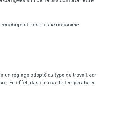
re corrigées afin de ne pas compromettre
u soudage
et donc à une
mauvaise
 un réglage adapté au type de travail, car
re. En effet, dans le cas de températures