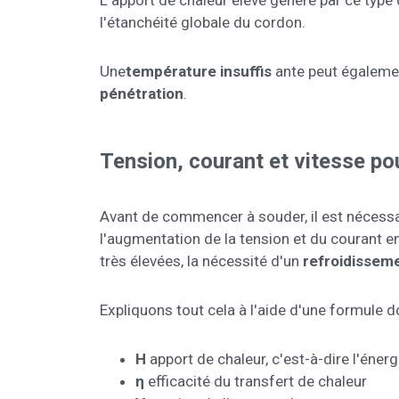
L'apport de chaleur élevé généré par ce typ
l'étanchéité globale du cordon.
Une
température insuffis
ante peut égaleme
pénétration
.
Tension, courant et vitesse po
Avant de commencer à souder, il est nécessair
l'augmentation de la tension et du courant e
très élevées, la nécessité d'un
refroidissem
Expliquons tout cela à l'aide d'une formule d
H
apport de chaleur, c'est-à-dire l'éner
η
efficacité du transfert de chaleur