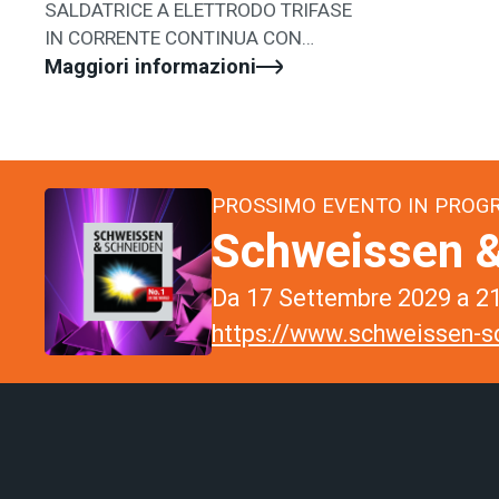
SALDATRICE A ELETTRODO TRIFASE
IN CORRENTE CONTINUA CON
REGOLAZIONE ELETTRONICA DELLA
Maggiori informazioni
CORRENTE
PROSSIMO EVENTO IN PRO
Schweissen &
Da 17 Settembre 2029 a 21
https://www.schweissen-sc