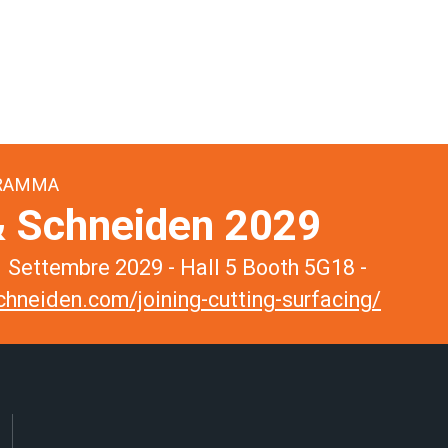
GRAMMA
 Schneiden 2029
 Settembre 2029 - Hall 5 Booth 5G18 -
hneiden.com/joining-cutting-surfacing/