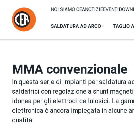
Vai al contenuto
HOME
/
SALDATURA AD ARCO
/
MMA
/
MMA CONVENZIO
NOI SIAMO CEA
NOTIZIE
EVENTI
DOWN
SALDATURA AD ARCO
TAGLIO 
MMA convenzionale
In questa serie di impianti per saldatura
saldatrici con regolazione a shunt magneti
idonea per gli elettrodi cellulosici. La
elettronica è ancora impiegata in alcune ar
qualità.