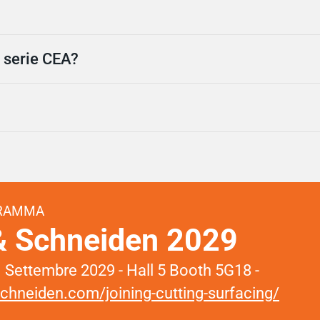
i serie CEA?
GRAMMA
& Schneiden 2029
 Settembre 2029 - Hall 5 Booth 5G18 -
hneiden.com/joining-cutting-surfacing/