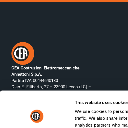
CEA Costruzioni Elettromeccaniche
Annettoni S.p.A.
Partita IVA 00444640130
C.so E. Filiberto, 27 – 23900 Lecco (LC) –
Italy
Telefono:
+39 0341 22322
This website uses cookie
Fax: +39 0341 422646
We use cookies to personal
Email:
vendite@ceaweld.com
traffic. We also share info
analytics partners who may