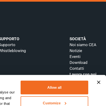
SUPPORTO
SOCIETÀ
Supporto
Noi siamo CEA
Whistleblowing
Notizie
Eventi
Download
Contatti
Lavora con noi
Allow all
alyse our
ing and
Customize
r that