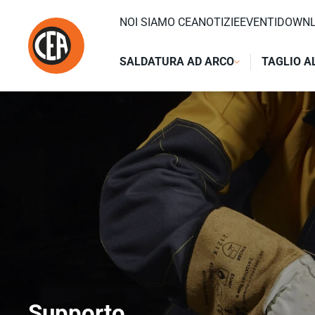
Vai al contenuto
HOME
/
SUPPORTO
NOI SIAMO CEA
NOTIZIE
EVENTI
DOWN
SALDATURA AD ARCO
TAGLIO A
Supporto