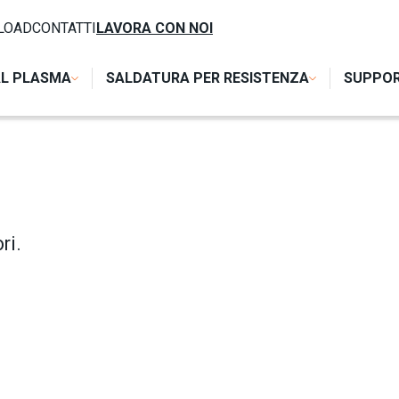
OMPONENTI
/
TRASFORMATORI AC
LOAD
CONTATTI
LAVORA CON NOI
AL PLASMA
SALDATURA PER RESISTENZA
SUPPO
ri.