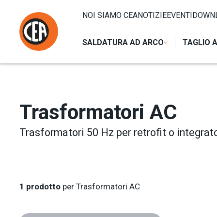
Vai al contenuto
HOME
/
SALDATURA PER RESISTENZA
/
CONTROLLI E C
NOI SIAMO CEA
NOTIZIE
EVENTI
DOWN
SALDATURA AD ARCO
TAGLIO 
Trasformatori AC
Trasformatori 50 Hz per retrofit o integrato
1
prodotto
per Trasformatori AC