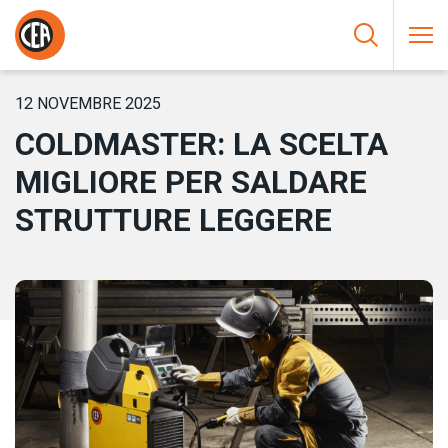
Vai al contenuto
HOME
/
NOTIZIE
/
COLDMASTER: LA SCELTA MIGLIORE PER
SALDARE STRUTTURE LEGGERE
12 NOVEMBRE 2025
COLDMASTER: LA SCELTA
MIGLIORE PER SALDARE
STRUTTURE LEGGERE