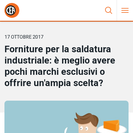
Vai al contenuto
HOME
/
NOTIZIE
/
FORNITURE PER LA SALDATURA
INDUSTRIALE: È MEGLIO AVERE POCHI MARCHI ESCLUSIVI O
OFFRIRE UN’AMPIA SCELTA?
17 OTTOBRE 2017
Forniture per la saldatura
industriale: è meglio avere
pochi marchi esclusivi o
offrire un'ampia scelta?