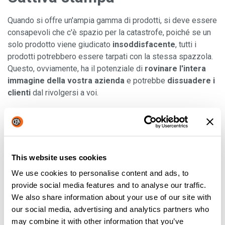
Quando si offre un'ampia gamma di prodotti, si deve essere
consapevoli che c'è spazio per la catastrofe, poiché se un
solo prodotto viene giudicato
insoddisfacente
, tutti i
prodotti potrebbero essere tarpati con la stessa spazzola.
Questo, ovviamente, ha il potenziale di
rovinare l'intera
immagine della vostra azienda
e potrebbe
dissuadere i
clienti
dal rivolgersi a voi.
Prodotti irrilevanti
I costi di sviluppo, stoccaggio e vendita di molti prodotti
possono essere molto elevati, quindi dovete essere in
This website uses cookies
grado di
garantire l'opportunità di venderli
. Per fare ciò,
We use cookies to personalise content and ads, to
la
ricerca è fondamentale
, in quanto non volete
provide social media features and to analyse our traffic.
accumulare prodotti che i vostri clienti non vogliono o di cui
We also share information about your use of our site with
non hanno bisogno. Tenete presente cosa vuole il vostro
our social media, advertising and analytics partners who
pubblico di riferimento
!
may combine it with other information that you’ve