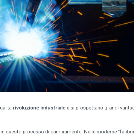
 quarta
rivoluzione industriale
e si prospettano grandi vantag
in questo processo di cambiamento. Nelle moderne "fabbriche