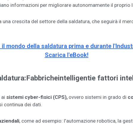
iano informazioni per migliorare autonomamente il proprio 
una crescita del settore della saldatura, che seguirà il merc
 il mondo della saldatura prima e durante l'Industr
Scarica l'eBook!
aldatura:
Fabbriche
intelligenti
e fattori inte
,
 ai
sistemi cyber-fisici (CPS)
ovvero sistemi in grado di
co
si continua dei dati.
 aziendali
, come ad esempio: l'automazione robotica, la gesti