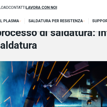
ATURA: INTELLIGENZA DIGITALE PER I PROBLEMI DI SALDATUR
LOAD
CONTATTI
LAVORA CON NOI
AL PLASMA
SALDATURA PER RESISTENZA
SUPPO
processo di saldatura: in
saldatura