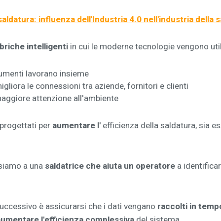
ldatura: influenza dell'Industria 4.0 nell'industria della 
briche intelligenti
in cui le moderne tecnologie vengono util
rumenti lavorano insieme
migliora le connessioni tra aziende, fornitori e clienti
aggiore attenzione all'ambiente
progettati per
aumentare l'
efficienza della saldatura, sia 
nsiamo a una
saldatrice che aiuta un operatore
a identificar
uccessivo è assicurarsi che i dati vengano
raccolti in temp
aumentare l'efficienza complessiva
del sistema.