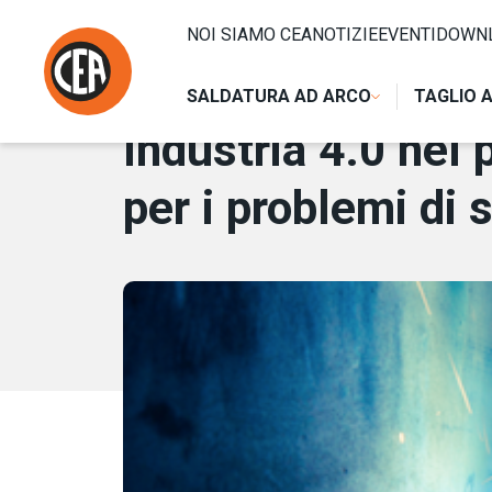
Vai al contenuto
HOME
/
NOTIZIE
/
INDUSTRIA 4.0 NEL PROCESSO DI SALD
NOI SIAMO CEA
NOTIZIE
EVENTI
DOWN
19 MARZO 2019
SALDATURA AD ARCO
TAGLIO 
Industria 4.0 nel 
per i problemi di 