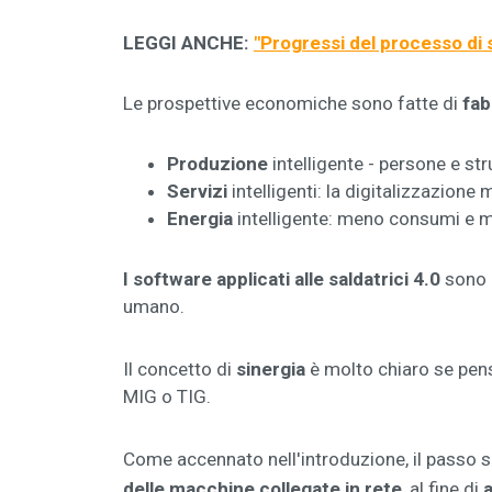
LEGGI ANCHE:
"
Progressi del processo di sa
Le prospettive economiche sono fatte di
fab
Produzione
intelligente - persone e st
Servizi
intelligenti: la digitalizzazione 
Energia
intelligente: meno consumi e m
I software applicati alle saldatrici 4.0
sono 
umano.
Il concetto di
sinergia
è molto chiaro se pe
MIG o TIG.
Come accennato nell'introduzione, il passo s
,
delle macchine collegate in rete
al fine di