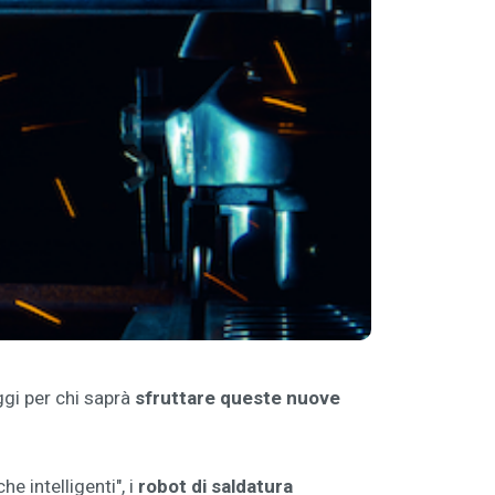
gi per chi saprà
sfruttare queste nuove
 intelligenti", i
robot di saldatura