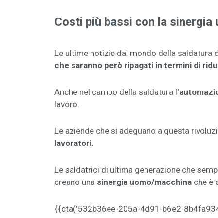
Costi più bassi con la sinergi
Le ultime notizie dal mondo della saldatura d
che saranno però ripagati in termini di rid
Anche nel campo della saldatura l'
automazio
lavoro.
Le aziende che si adeguano a questa rivoluz
lavoratori.
Le saldatrici di ultima generazione che sempli
creano una
sinergia uomo/macchina
che è o
{{cta('532b36ee-205a-4d91-b6e2-8b4fa93481