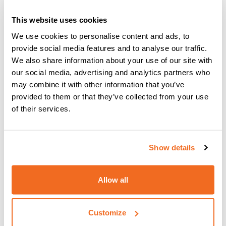
L'intelligenza artificiale inserita nei
sistemi di saldatura
This website uses cookies
made in Europe è frutto di una grande capacità
We use cookies to personalise content and ads, to
tecnologica e garantisce
la costanza dell'alta qualità
provide social media features and to analyse our traffic.
del prodotto
.
We also share information about your use of our site with
I software più avanzati che gestiscono le saldatrici
our social media, advertising and analytics partners who
robotizzate e sinergiche consentono di utilizzare
funzioni
may combine it with other information that you’ve
che ottimizzano il lavoro e processi speciali che
provided to them or that they’ve collected from your use
dimezzano i tempi di saldatura
.
of their services.
I microprocessori inseriti oggi nelle
saldatrici sinergiche
europee
di alta qualità consentono agli
addetti
di
Show details
lavorare assistiti direttamente dalla macchina
, che
suggerisce i parametri di saldatura corretti, evitando così
qualsiasi errore umano.
Allow all
Nelle
saldatrici robotizzate
per l'industria 4.0, il
controllo
elettronico
di tutte le funzioni, l'
analisi costante dei dati
Customize
e la conseguente
ottimizzazione
del lavoro, la