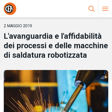
Vai al contenuto
HOME
/
NOTIZIE
/
L’AVANGUARDIA E L’AFFIDABILITÀ DEI
PROCESSI E DELLE MACCHINE DI SALDATURA ROBOTIZZATA
2 MAGGIO 2019
L'avanguardia e l'affidabilità
dei processi e delle macchine
di saldatura robotizzata