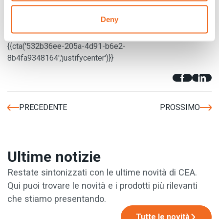
manutenzione remota
e la
connessione del sistema in
rete
, sono le caratteristiche che aumentano la produttività e
Deny
la qualità.
{{cta('532b36ee-205a-4d91-b6e2-
8b4fa9348164','justifycenter')}}
PRECEDENTE
PROSSIMO
Ultime notizie
Restate sintonizzati con le ultime novità di CEA.
Qui puoi trovare le novità e i prodotti più rilevanti
che stiamo presentando.
Tutte le novità