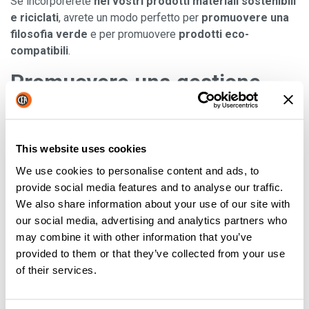
Se incorporerete
nei vostri prodotti materiali sostenibili
e riciclati
, avrete un modo perfetto per
promuovere una
filosofia verde
e per promuovere
prodotti eco-
compatibili
.
Promuovere una gestione
ecologica dei rifiuti
La maggior parte dei proprietari di casa dispone di bidoni
This website uses cookies
per la raccolta di materiali riciclabili standard come carta,
We use cookies to personalise content and ads, to
vetro e plastica, ma spesso non pensa a tutti gli altri articoli
provide social media features and to analyse our traffic.
che potrebbero essere riciclati
.
Assicuratevi che la
We also share information about your use of our site with
vostra azienda ricicli tutto il possibile
e
incoraggiate i
our social media, advertising and analytics partners who
vostri clienti
a farlo.
may combine it with other information that you’ve
Considerate quanta energia
provided to them or that they’ve collected from your use
of their services.
sprecate nella vostra
fabbrica o nel vostro