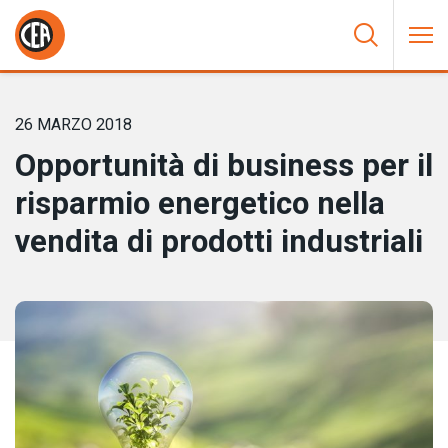
Vai al contenuto
HOME
/
NOTIZIE
/
OPPORTUNITÀ DI BUSINESS PER IL
RISPARMIO ENERGETICO NELLA VENDITA DI PRODOTTI
INDUSTRIALI
26 MARZO 2018
Opportunità di business per il
risparmio energetico nella
vendita di prodotti industriali