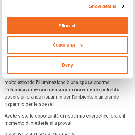
Show details
magazzino
Diversi aspetti del vostro magazzino o della vostra
Allow all
fabbrica potrebbero costare molto all'ambiente, ad esempio
l'illuminazione
! La lampadina tradizionale ha
Customize
probabilmente un'efficienza del 10% (cioè solo il 10% viene
consumato e convertito in calore), mentre fino al 90%
dell'energia viene sprecata. Altre forme di illuminazione
Deny
convenzionali, tubi fluorescenti e alogenuri metallici, pur
essendo più efficienti, lasciano molto a desiderare e per
molte aziende l'illuminazione è una spesa enorme.
L'
illuminazione con censura di movimento
potrebbe
essere un grande risparmio per l'ambiente e un grande
risparmio per le spese!
Avete visto le opportunità di risparmio energetico, ora è il
momento di metterle alla prova!
{{cta('930c0491-34ed-46e0-8f18-