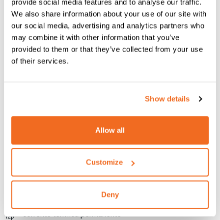
provide social media features and to analyse our traffic.
We also share information about your use of our site with
DESCRIZIONE
Sn
U2
I2p
our social media, advertising and analytics partners who
may combine it with other information that you’ve
ATTO 63
63 KVa
7,1 V
6,3 Ka
provided to them or that they’ve collected from your use
of their services.
ATTO 100
100 KVa
10,0 V
7,1 Ka
ATTO 125
125 KVa
11,1 V
8,0 Ka
Show details
ATTO 150
150 KVa
13,1 V
8,1 Ka
Allow all
ATTO 200
200 KVa
10,5 V
13,5 Ka
Customize
ACT 250
250 KVa
12,1 V
14,6 Ka
= Potenza nominale al 50%
Sn
Deny
= Tensione a circuito aperto
U2
= corrente termica permanente
I2p