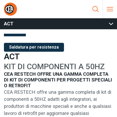
Vai al contenuto
HOME
/
SALDATURA PER RESISTENZA
/
CONTROLLI E
COMPONENTI
/
TRASFORMATORI AC
/
ACT
ACT
Saldatura per resistenza
ACT
KIT DI COMPONENTI A 50HZ
CEA RESTECH OFFRE UNA GAMMA COMPLETA
DI KIT DI COMPONENTI PER PROGETTI SPECIALI
O RETROFIT
CEA RESTECH offre una gamma completa di kit di
componenti a 50HZ adatti agli integratori, ai
produttori di macchine speciali e anche a qualsiasi
lavoro di retrofit per aggiornare qualsiasi