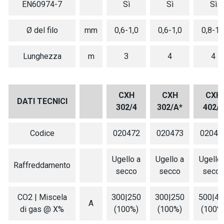
EN60974-7
Sì
Sì
Sì
Ø del filo
mm
0,6-1,0
0,6-1,0
0,8-1,
Lunghezza
m
3
4
4
CXH
CXH
CXH
DATI TECNICI
302/4
302/A*
402/4
Codice
020472
020473
02047
Ugello a
Ugello a
Ugello 
Raffreddamento
secco
secco
secco
CO2 | Miscela
300|250
300|250
500|45
A
di gas @ X%
(100%)
(100%)
(100%