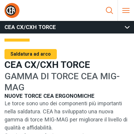
Vai al contenuto
HOME
/
SALDATURA AD ARCO
/
TORCE
/
MIG TORCE
/
CEA
CX/CXH TORCE
CEA CX/CXH TORCE
Saldatura ad arco
CEA CX/CXH TORCE
GAMMA DI TORCE CEA MIG-
MAG
NUOVE TORCE CEA ERGONOMICHE
Le torce sono uno dei componenti più importanti
nella saldatura. CEA ha sviluppato una nuova
gamma di torce MIG-MAG per migliorare il livello di
qualità e affidabilità.