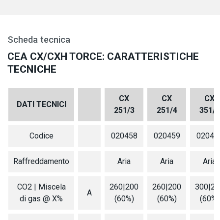
Scheda tecnica
CEA CX/CXH TORCE: CARATTERISTICHE
TECNICHE
CX
CX
CX
DATI TECNICI
251/3
251/4
351/4
Codice
020458
020459
02046
Raffreddamento
Aria
Aria
Aria
CO2 | Miscela
260|200
260|200
300|22
A
di gas @ X%
(60%)
(60%)
(60%)