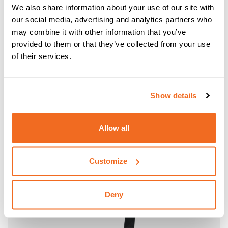
Torcia CEA CXH 302/4 4 m, filo Ø 0,8÷1,2 raffreddato ad
We also share information about your use of our site with
acqua CO2 300A @100% / Miscela 250A @100%
our social media, advertising and analytics partners who
may combine it with other information that you’ve
provided to them or that they’ve collected from your use
of their services.
Show details
Allow all
Customize
Deny