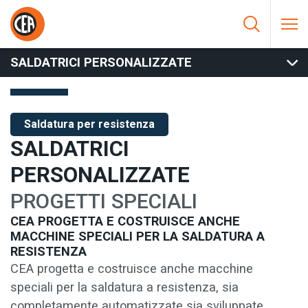
Vai al contenuto
HOME
/
SALDATURA PER RESISTENZA
/
IMPIANTI SPECIALI
/
SALDATRICI PERSONALIZZATE
SALDATRICI PERSONALIZZATE
Saldatura per resistenza
SALDATRICI
PERSONALIZZATE
PROGETTI SPECIALI
CEA PROGETTA E COSTRUISCE ANCHE
MACCHINE SPECIALI PER LA SALDATURA A
RESISTENZA
CEA progetta e costruisce anche macchine
speciali per la saldatura a resistenza, sia
completamente automatizzate sia sviluppate