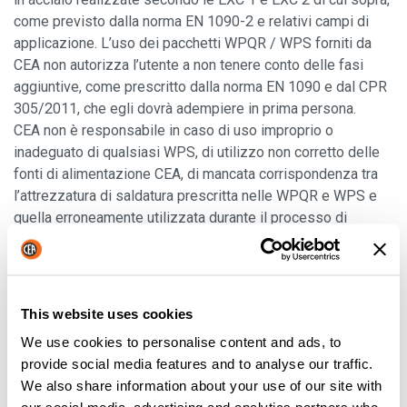
come previsto dalla norma EN 1090-2 e relativi campi di
applicazione. L’uso dei pacchetti WPQR / WPS forniti da
CEA non autorizza l’utente a non tenere conto delle fasi
aggiuntive, come prescritto dalla norma EN 1090 e dal CPR
305/2011, che egli dovrà adempiere in prima persona.
CEA non è responsabile in caso di uso improprio o
inadeguato di qualsiasi WPS, di utilizzo non corretto delle
fonti di alimentazione CEA, di mancata corrispondenza tra
l’attrezzatura di saldatura prescritta nelle WPQR e WPS e
quella erroneamente utilizzata durante il processo di
saldatura, di qualsiasi errore commesso dall’utente
nell’esecuzione delle WPQR/WPS e dell’utilizzo di
personale non qualificato durante il lavoro di saldatura.
Deve essere chiaro che solo l’utilizzatore, che produce la
This website uses cookies
struttura saldata, sarà responsabile della corretta
We use cookies to personalise content and ads, to
applicazione delle WPS fornite da CEA e della piena
provide social media features and to analyse our traffic.
conformità a quanto qui specificato.
We also share information about your use of our site with
L’utilizzatore è pienamente responsabile della marcatura