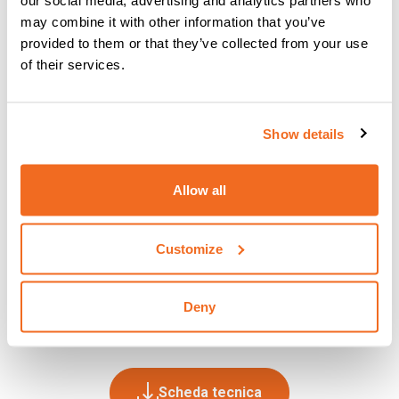
our social media, advertising and analytics partners who
CE del prodotto finito.
may combine it with other information that you’ve
Acquistando le WPS CEA, l’acquirente accetta tutto ciò che
provided to them or that they’ve collected from your use
è contenuto in questo documento.
of their services.
Show details
Allow all
Customize
Deny
Scheda tecnica