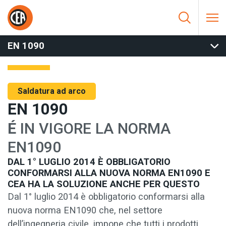
Vai al contenuto
HOME
/
SALDATURA AD ARCO
/
SOFTWARE E SERVIZI
/
EN
1090
/
EN 1090
EN 1090
Saldatura ad arco
EN 1090
É
IN VIGORE LA NORMA
EN1090
DAL 1° LUGLIO 2014 È OBBLIGATORIO
CONFORMARSI ALLA NUOVA NORMA EN1090 E
CEA HA LA SOLUZIONE ANCHE PER QUESTO
Dal 1° luglio 2014 è obbligatorio conformarsi alla
nuova norma EN1090 che, nel settore
dell’ingegneria civile, impone che tutti i prodotti