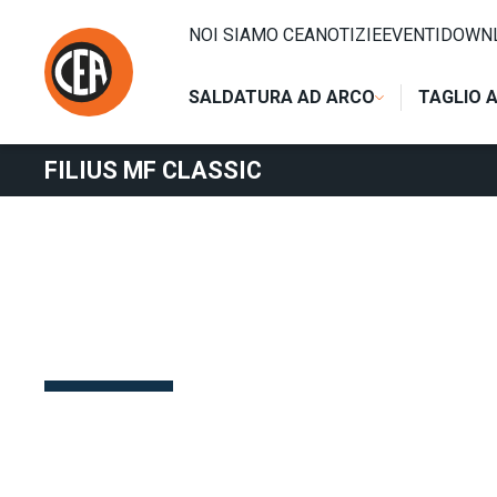
Vai al contenuto
HOME
/
SALDATURA PER RESISTENZA
/
CONTROLLI E C
NOI SIAMO CEA
NOTIZIE
EVENTI
DOWN
SALDATURA AD ARCO
TAGLIO 
FILIUS MF CLASSIC