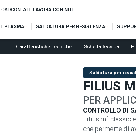
OMPONENTI
/
CONTROLLI ELETTRONICI MF
/
FILIUS MF CLASSIC
LOAD
CONTATTI
LAVORA CON NOI
AL PLASMA
SALDATURA PER RESISTENZA
SUPPO
Caratteristiche Tecniche
Scheda tecnica
Pr
Saldatura per resi
FILIUS 
PER APPLI
CONTROLLO DI S
Filius mf classic 
che permette di av