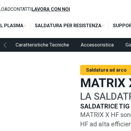
F
LOAD
CONTATTI
LAVORA CON NOI
AL PLASMA
SALDATURA PER RESISTENZA
SUPPO
Caratteristiche Tecniche
Accessoristica
Ga
Saldatura ad arco
MATRIX 
LA SALDATR
SALDATRICE TIG
MATRIX X HF sono 
HF ad alta efficie