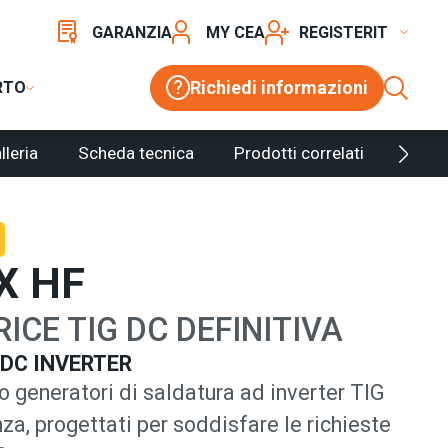
GARANZIA
MY CEA
REGISTER
Richiedi informazioni
RTO
lleria
Scheda tecnica
Prodotti correlati
Confi
X HF
ICE TIG DC DEFINITIVA
 DC INVERTER
generatori di saldatura ad inverter TIG
nza, progettati per soddisfare le richieste