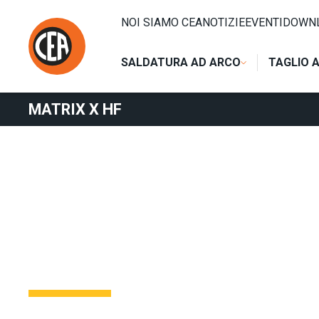
Vai al contenuto
HOME
/
SALDATURA AD ARCO
/
TIG
/
TIG DC
/
MATRIX X H
NOI SIAMO CEA
NOTIZIE
EVENTI
DOWN
SALDATURA AD ARCO
TAGLIO 
MATRIX X HF