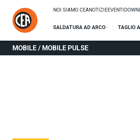
Vai al contenuto
HOME
/
SALDATURA AD ARCO
/
MIG
/
MIG COMPATTE
/
MO
NOI SIAMO CEA
NOTIZIE
EVENTI
DOWN
MOBILE / MOBILE PULSE
SALDATURA AD ARCO
TAGLIO 