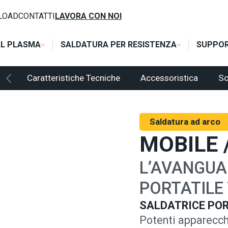
BILE / MOBILE PULSE
LOAD
CONTATTI
LAVORA CON NOI
Caratteristiche Tecniche
Accessoristica
Sc
AL PLASMA
SALDATURA PER RESISTENZA
SUPPO
Saldatura ad arco
MOBILE 
L’AVANGUA
PORTATILE
SALDATRICE POR
Potenti apparecchi