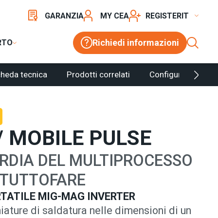
GARANZIA
MY CEA
REGISTER
heda tecnica
Prodotti correlati
Configuratore
Richiedi informazioni
RTO
/ MOBILE PULSE
RDIA DEL MULTIPROCESSO
 TUTTOFARE
TATILE MIG-MAG INVERTER
ature di saldatura nelle dimensioni di un