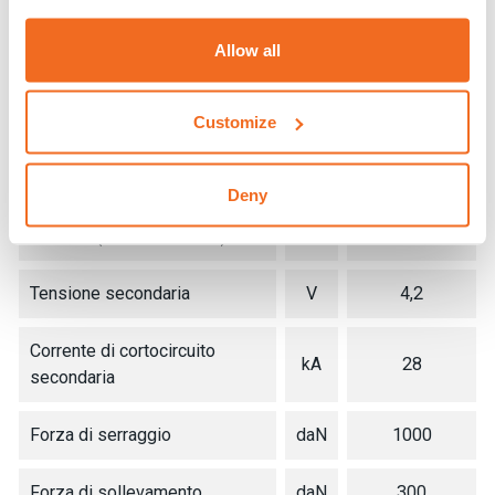
Monofase 50/60 Hz
V
400
Allow all
Potenza nominale al 50%
kVA
20
Potenza massima di saldatura
kVA
93
Customize
Potenza installata
kVA
15
Deny
Fusibile (azione ritardata)
A
40
Tensione secondaria
V
4,2
Corrente di cortocircuito
kA
28
secondaria
Forza di serraggio
daN
1000
Forza di sollevamento
daN
300