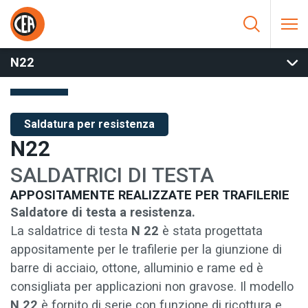
Vai al contenuto
HOME
/
SALDATURA PER RESISTENZA
/
SALDATRICI DI TESTA
/
SALDATRICI DI TESTA MANUALI
/
N22
N22
Saldatura per resistenza
N22
SALDATRICI DI TESTA
APPOSITAMENTE REALIZZATE PER TRAFILERIE
Saldatore di testa a resistenza.
La saldatrice di testa
N 22
è stata progettata
appositamente per le trafilerie per la giunzione di
barre di acciaio, ottone, alluminio e rame ed è
consigliata per applicazioni non gravose. Il modello
N 22
è fornito di serie con funzione di ricottura e,