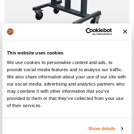
SEGA CIRCOLARE IMET
This website uses cookies
Sega circolare IMET integrata con carrello speciale per N N
22
We use cookies to personalise content and ads, to
provide social media features and to analyse our traffic.
We also share information about your use of our site with
our social media, advertising and analytics partners who
may combine it with other information that you’ve
Scheda tecnica
provided to them or that they’ve collected from your use
N22: CARATTERISTICHE TECNICHE
of their services.
DATI TECNICI
N 22
Show details