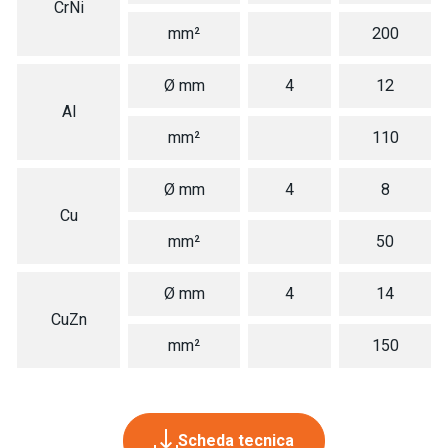
CrNi
mm²
200
Ø mm
4
12
Al
mm²
110
Ø mm
4
8
Cu
mm²
50
Ø mm
4
14
CuZn
mm²
150
Scheda tecnica