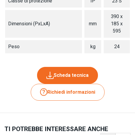
Classe di protezione
IP
23 S
390 x
Dimensioni (PxLxA)
mm
185 x
595
Peso
kg
24
Scheda tecnica
Richiedi informazioni
TI POTREBBE INTERESSARE ANCHE