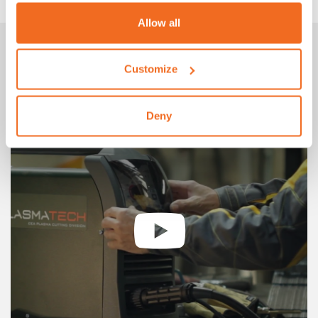
Allow all
Galleria
Customize
SHARK 105-M AT WORK
Deny