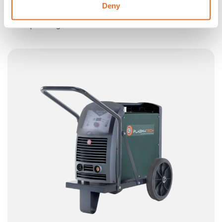
KIT DI UTENSILI PER SMUSSARE
Deny
Kit di utensili per smussare: carrello di guida e attacco per
cerchi per il taglio dritto e smussato.