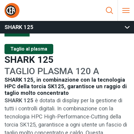
Vai al contenuto
HOME
/
TAGLIO AL PLASMA
/
TAGLIO MANUALE
/
SHARK 125
SHARK 125
Taglio al plasma
SHARK 125
TAGLIO PLASMA 120 A
SHARK 125, in combinazione con la tecnologia
HPC della torcia SK125, garantisce un raggio di
taglio molto concentrato
SHARK 125
è dotata di display per la gestione di
tutti i controlli digitali. In combinazione con la
tecnologia HPC High-Performance-Cutting della
torcia SK125, garantisce a ogni utente un fascio di
taglio molto concentrato e caldo. Questa