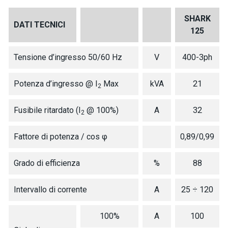
SHARK
DATI TECNICI
125
Tensione d’ingresso 50/60 Hz
V
400-3ph
Potenza d’ingresso @ I
Max
kVA
21
2
Fusibile ritardato (I
@ 100%)
A
32
2
Fattore di potenza / cos φ
0,89/0,99
Grado di efficienza
%
88
Intervallo di corrente
A
25 ÷ 120
100%
A
100