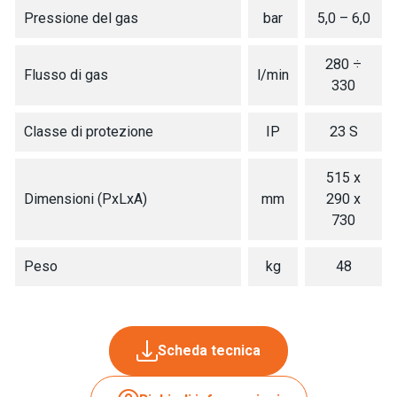
Pressione del gas
bar
5,0 – 6,0
280 ÷
Flusso di gas
l/min
330
Classe di protezione
IP
23 S
515 x
Dimensioni (PxLxA)
mm
290 x
730
Peso
kg
48
Scheda tecnica