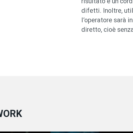
risultato è un cor
difetti. Inoltre, 
l’operatore sarà i
diretto, cioè senz
WORK