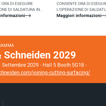
ORA DI ESEGUIRE
CONSENTE ORA DI ESEGUI
ONE DI SALDATURA IN
L’OPERAZIONE DI SALDATU
PLICE E VELOCE
informazioni
MODO SEMPLICE E VELOCE
Maggiori informazioni
GRAMMA
 Schneiden 2029
 Settembre 2029 - Hall 5 Booth 5G18 -
hneiden.com/joining-cutting-surfacing/