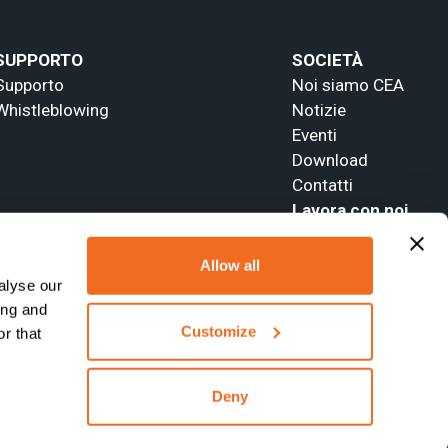
SUPPORTO
SOCIETÀ
Supporto
Noi siamo CEA
Whistleblowing
Notizie
Eventi
Download
Contatti
Lavora con noi
Allow all
alyse our
ing and
Customize
r that
Deny
Sito web realizzato da
Webtek S.p.A. SB