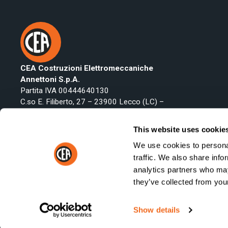
CEA Costruzioni Elettromeccaniche
Annettoni S.p.A.
Partita IVA 00444640130
C.so E. Filiberto, 27 – 23900 Lecco (LC) –
Italy
Telefono:
+39 0341 22322
This website uses cookie
Fax: +39 0341 422646
We use cookies to personal
Email:
vendite@ceaweld.com
traffic. We also share info
analytics partners who may
they’ve collected from your
© 2026 CEA Costruzioni Elettromeccaniche Annettoni S.p.A. - 
Show details