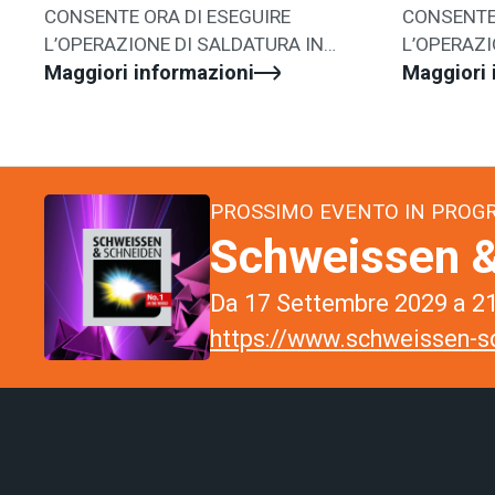
CONSENTE ORA DI ESEGUIRE
CONSENTE 
L’OPERAZIONE DI SALDATURA IN
L’OPERAZI
MODO SEMPLICE E VELOCE
Maggiori informazioni
MODO SEM
Maggiori 
PROSSIMO EVENTO IN PRO
Schweissen &
Da 17 Settembre 2029 a 21
https://www.schweissen-sc