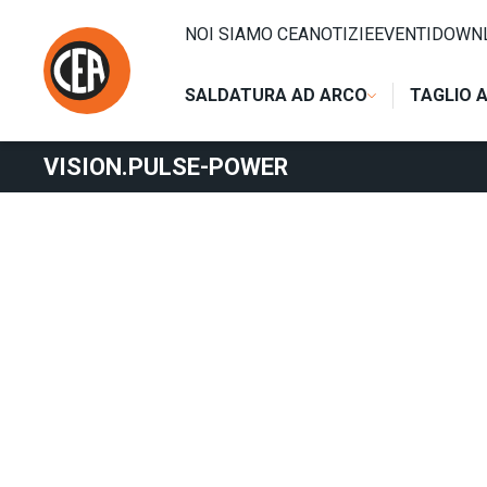
Vai al contenuto
HOME
/
SALDATURA AD ARCO
/
MIG
/
SOFTWARE E PROCE
NOI SIAMO CEA
NOTIZIE
EVENTI
DOWN
SALDATURA AD ARCO
TAGLIO 
VISION.PULSE-POWER