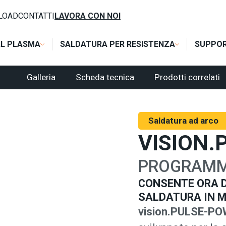
SSI SPECIALI MIG
/
VISION.PULSE-POWER
LOAD
CONTATTI
LAVORA CON NOI
AL PLASMA
SALDATURA PER RESISTENZA
SUPPO
Galleria
Scheda tecnica
Prodotti correlati
Saldatura ad arco
VISION.
PROGRAMM
CONSENTE ORA D
SALDATURA IN M
vision.PULSE-P