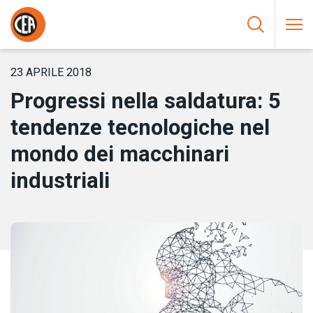
Vai al contenuto
HOME
/
NOTIZIE
/
PROGRESSI NELLA SALDATURA: 5 TENDENZE
TECNOLOGICHE NEL MONDO DEI MACCHINARI INDUSTRIALI
23 APRILE 2018
Progressi nella saldatura: 5
tendenze tecnologiche nel
mondo dei macchinari
industriali