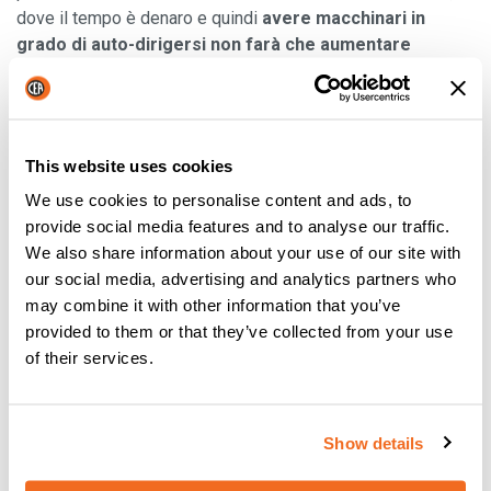
dove il tempo è denaro e quindi
avere macchinari in
grado di auto-dirigersi non farà che aumentare
l'efficienza
. Con il boom del mercato e dell'uso di tutti gli
oggetti intelligenti, possiamo aspettarci di assistere al
passaggio da oggetti intelligenti autonomi a una vasta
gamma di oggetti intelligenti collaborativi
. In questo
This website uses cookies
modo, più dispositivi lavoreranno insieme, in modo
We use cookies to personalise content and ads, to
indipendente o con l'aiuto dell'uomo. Attualmente viene
provide social media features and to analyse our traffic.
utilizzato a livello centrale in ambito militare, ma potrebbe
We also share information about your use of our site with
fare il suo ingresso nel mondo dei consumatori prima di
our social media, advertising and analytics partners who
quanto si pensi.
may combine it with other information that you’ve
Tendenza del progresso della
provided to them or that they’ve collected from your use
of their services.
saldatura #5:
Gemello
digitale
Show details
Un gemello digitale è ciò che si definisce "
una