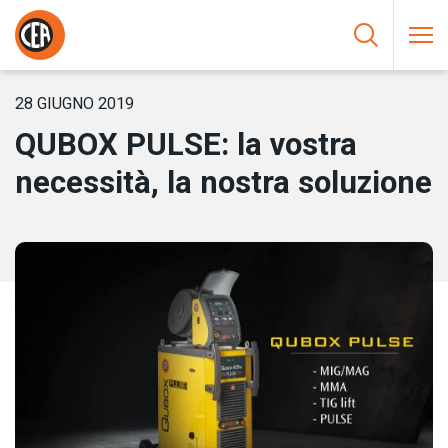
Vai al contenuto
HOME
/
NOTIZIE
/
QUBOX PULSE: LA VOSTRA NECESSITÀ, LA
NOSTRA SOLUZIONE
28 GIUGNO 2019
QUBOX PULSE: la vostra
necessità, la nostra soluzione