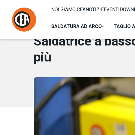
Vai al contenuto
HOME
/
NOTIZIE
/
SALDATRICE A BASSO COSTO: RISPARMI
NOI SIAMO CEA
NOTIZIE
EVENTI
DOWN
7 MAGGIO 2019
SALDATURA AD ARCO
TAGLIO 
Saldatrice a bass
più