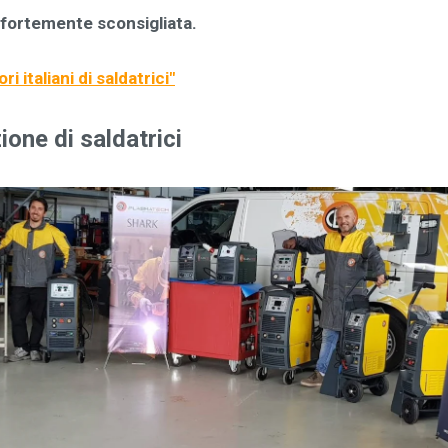
 fortemente sconsigliata.
i italiani di saldatrici
"
ione di saldatrici