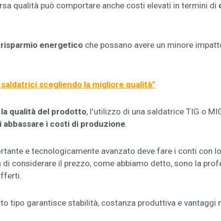
rsa qualità può comportare anche costi elevati in termini di
c
 risparmio
energetico
che possano avere un minore impatto
saldatrici scegliendo la migliore qualità
"
 la qualità del prodotto
, l'utilizzo di una saldatrice TIG o 
 abbassare i costi di produzione
.
tante e tecnologicamente avanzato deve fare i conti con lo st
 di considerare il prezzo, come abbiamo detto, sono la profess
fferti.
to tipo garantisce stabilità, costanza produttiva e vantaggi