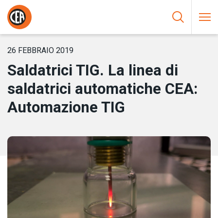
Vai al contenuto
HOME
/
NOTIZIE
/
SALDATRICI TIG. LA LINEA DI SALDATRICI
AUTOMATICHE CEA: AUTOMAZIONE TIG
26 FEBBRAIO 2019
Saldatrici TIG. La linea di
saldatrici automatiche CEA:
Automazione TIG