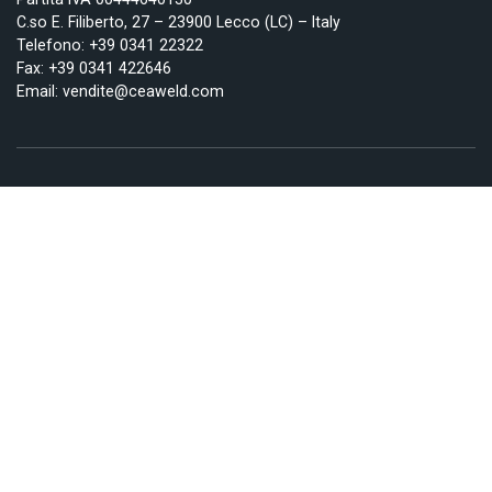
C.so E. Filiberto, 27 – 23900 Lecco (LC) – Italy
Telefono:
+39 0341 22322
Fax: +39 0341 422646
Email:
vendite@ceaweld.com
PRODOTTI
Saldatura ad arco
Taglio al plasma
Saldatura per resistenza
SUPPORTO
Supporto
Whistleblowing
SOCIETÀ