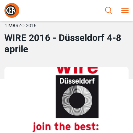
Vai al contenuto
HOME
/
NOTIZIE
/
WIRE 2016 – DÜSSELDORF 4-8 APRILE
1 MARZO 2016
WIRE 2016 - Düsseldorf 4-8
aprile