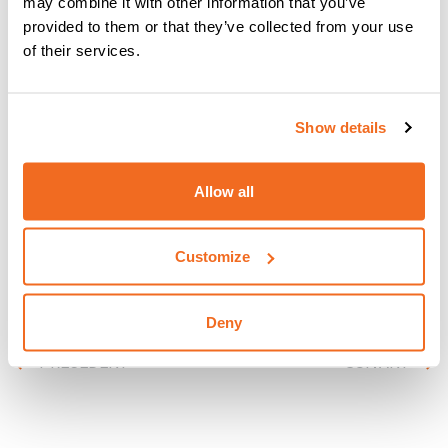
may combine it with other information that you’ve
provided to them or that they’ve collected from your use
Que vous gériez vos propres transports ou que vous
of their services.
fassiez appel à un transporteur extérieur, vous devez
utiliser un
programme de suivi des expéditions
. Vous
devez savoir où se trouvent vos produits, et vos clients
aussi. Le fait de pouvoir
fournir des informations en
Show details
temps réel
ne fera qu'améliorer le service à la clientèle
que vous offrez et vous aidera à
vous forger une
Allow all
réputation de fiabilité
.
{{cta('03e8df7d-e399-4cce-b72f-
Customize
2a50b74b6491','justifycenter')}}
Deny
PRÉCÉDENT
SUIVANT