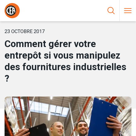
Aller au contenu
HOME
/
NOUVELLES
/
COMMENT GÉRER VOTRE ENTREPÔT SI
VOUS MANIPULEZ DES FOURNITURES INDUSTRIELLES ?
23 OCTOBRE 2017
Comment gérer votre
entrepôt si vous manipulez
des fournitures industrielles
?