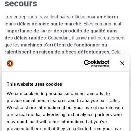
secours
Les entreprises travaillent sans relâche pour
améliorer
leurs délais de mise sur le marché
. Elles comprennent
l'
importance de livrer des produits de qualité dans
des délais rapides
. Cependant, il arrive malheureusement
que les
machines s'arrêtent de fonctionner ou
ralentissent en raison de pièces défectueuses
. Cela
peut nécessiter des
remplacements coûteux
ou
l'
intervention d'un professionnel
pour réparer la machine.
Dans ce cas, les entreprises peuvent
éviter les temps
d'arrêt en stockant des machines de secours
This website uses cookies
d'occasion de bonne qualité
. Elles peuvent également
We use cookies to personalise content and ads, to
profiter de l'
achat et de l'utilisation de machines de
provide social media features and to analyse our traffic.
marque pour une fraction du
prix. Promouvoir les
We also share information about your use of our site with
machines d'occasion que vous vendez afin de constituer un
our social media, advertising and analytics partners who
stock de machines de secours pour les petites et les
may combine it with other information that you’ve
grandes entreprises est une excellente technique de
provided to them or that they’ve collected from your use
marketing.