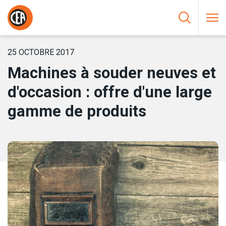
Aller au contenu
HOME
/
NOUVELLES
/
MACHINES À SOUDER NEUVES ET
D’OCCASION : OFFRE D’UNE LARGE GAMME DE PRODUITS
25 OCTOBRE 2017
Machines à souder neuves et
d'occasion : offre d'une large
gamme de produits