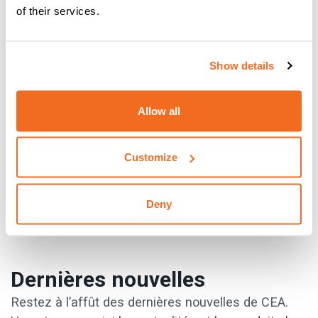
of their services.
Voilà donc quelques-unes des raisons pour lesquelles
vous devriez stocker des machines à souder neuves et
d'occasion afin d'offrir une large gamme de produits. Les
Show details
machines d'occasion ne sont peut-être pas du goût de tout
le monde, mais elles ont certainement leurs avantages.
Allow all
{{cta('6b2d3dac-9a1f-4ed3-b686-
0c2263594a82','justifycenter')}}
Customize
Deny
PRÉCÉDENT
SUIVANT
Dernières nouvelles
Restez à l’affût des dernières nouvelles de CEA.