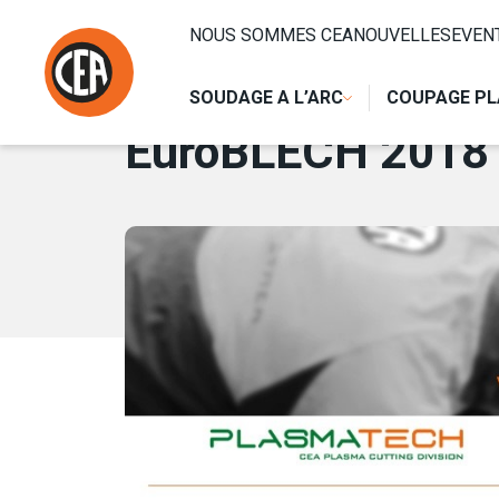
Aller au contenu
HOME
/
NOUVELLES
/
EUROBLECH 2018
NOUS SOMMES CEA
NOUVELLES
EVEN
18 OCTOBRE 2018
SOUDAGE A L’ARC
COUPAGE P
EuroBLECH 2018